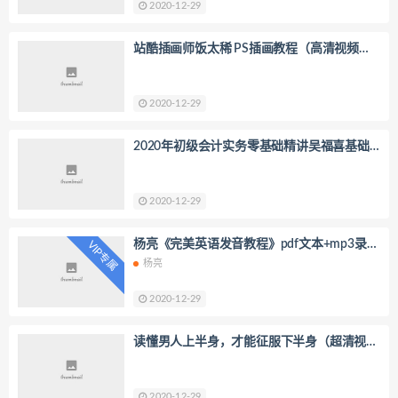
2020-12-29
站酷插画师饭太稀 PS插画教程（高清视频）
百度网盘
2020-12-29
2020年初级会计实务零基础精讲吴福喜基础
精讲班（72讲全高清视频）百度网盘
2020-12-29
杨亮《完美英语发音教程》pdf文本+mp3录音
VIP专属
（压缩打包）百度网盘
杨亮
2020-12-29
读懂男人上半身，才能征服下半身（超清视
频）百度网盘
2020-12-29