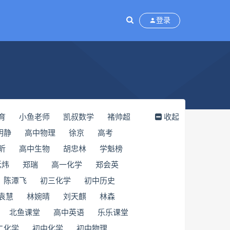
登录
育
小鱼老师
凯叔数学
褚帅超
收起
明静
高中物理
徐京
高考
昕
高中生物
胡忠林
​学魁榜
延炜
郑瑞
高一化学
郑会英
陈潭飞
初三化学
初中历史
袁慧
林婉晴
刘天麒
林森
北鱼课堂
高中英语
乐乐课堂
二化学
初中化学
初中物理