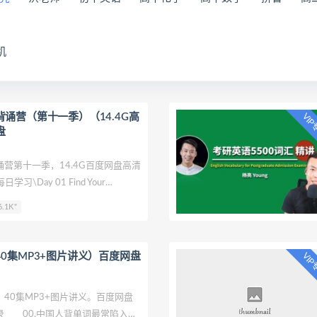
机
诵营（第十一季）（14.4G高
VI
盘
营第十一季，14.4G百度网盘高清
\Day 01 Find Your
发现你的伟大）\01文本原声.mp4①每日
.1K"
 Your Greatness （发现你的伟大）
日学习\Day 01 Find Your
发现你的伟大）\02亮解单词.mp3①每日
0集MP3+图片讲义）百度网盘
VI
 Your Greatness （发现你的伟大）
①每日学习\Day
0集MP3+图片讲义。百度网盘
 00.中国人背单词最常陷入五