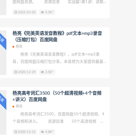
词.mp4 杨
度网盘资源。 资源目录 实战篇\第1讲：读数
字，懂单词.mp4 实战篇\第2讲：捋词性，通单
2021-01-02
4.5K"
词.mp4 实战篇\第3讲：说穿衣，连单词.mp4
实战篇\第4讲：品饮食，串单词.mp4 实战篇\第5
讲：观家居，认单词.mp4 实战篇\第6讲：谈出
杨亮《完美英语发音教程》pdf文本+mp3录音
P专属
行，识单词.mp4 实战篇\第7讲：论读书，解单
（压缩打包）百度网盘
词.mp4 实战篇\第8讲：聊工作，叙单词.mp4
杨亮
实战篇\第9讲：看网络，话单词.mp4 实战篇\第
杨亮《完美英语发音教程》，pdf文本+mp3录
10讲：玩手机，用单词.mp4
音，百度网盘压缩打包分享。本音频为大家提供最基
础、实用以及鲜活的语言学习材料，助大家彻底突破
2020-12-29
3.5K"
英语发音难关。 资源目录（压缩打包分享）
opening.mp3 杨亮《完美英语发音教程》pdf文
本.pdf 杨亮《我有我的YOUNG》.pdf 杨亮自
杨亮高考词汇3500（50个超清视频+4个音频
P专属
我介绍英文版.mp3 第一章 完美英语音标速成
+讲义）百度网盘
\1.mp3 第一章 完美英语音标速成\2.mp3 第一
杨亮
章 完美英语音标速成\3.mp3 第一章 完美英语音标
杨亮高考词汇3500，百度网盘50个超清视频、4
速成\4.mp3 第一章 完美
个音频和讲义。 资源目录 50个高清视频 4
个音频 讲义 3500词分类文档/1. 小学、初一
2020-12-21
4.8K"