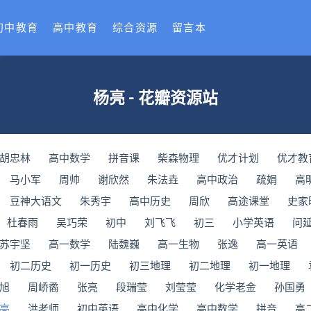
初中教育
高中教育
综合资源
留言本
杨亮 - 花瓣资源站
​胡忠林
​高中数学
拼音课
​柴森物理
优才计划
优才教
马小军
周帅
谢欣然
朱法垚
高中政治
疏娟
高
豆神大语文
朱秀宇
高中历史
周欣
​高途课堂
史家
杜春雨
吴巧荣
初中
刘飞飞
初三
小学英语
问
苏宇坚
高一数学
陆魏巍
高一生物
张逸
高一英语
初二历史
初一历史
初三地理
初二地理
初一地理
旭
周峤矞
张亮
段瑞莹
刘莹莹
化学老金
孙国勇
亮
洪老师
初中英语
高中化学
高中数学
拼音
高