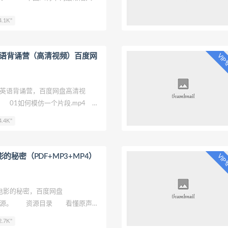
习前，你一定先把手机调成英文
.1K"
头学英语单词 03.这些电影大片
是怎样的？ 04.经常见到的英语
识？ 05.从说文解字到英格力
英语背诵营（高清视频）百度网
VI
文字的关系 07.这些英语单词，
08.英语和汉语哪些词汇表达寓意
希腊神话的那些大神，竟隐藏这么多
英语背诵营，百度网盘高清视
你不知道的神和神话故事.拷贝
01如何模仿一个片段.mp4
音.mp4 03如何看透英语句
.4K"
何培养英语思维.mp4 05如何避
 06如何学好英语介词.mp4
语.mp4 08英汉成语趣味对
的秘密（PDF+MP3+MP4）
VI
语中的修辞手法.mp4 10英语标
 11生活口语常见俚语.mp4
书.mp4 13如何练习英语听
影的秘密，百度网盘
何创造语言环
P4资源。 资源目录 看懂原声电
《看懂原声电影的秘密》MP3\1
.7K"