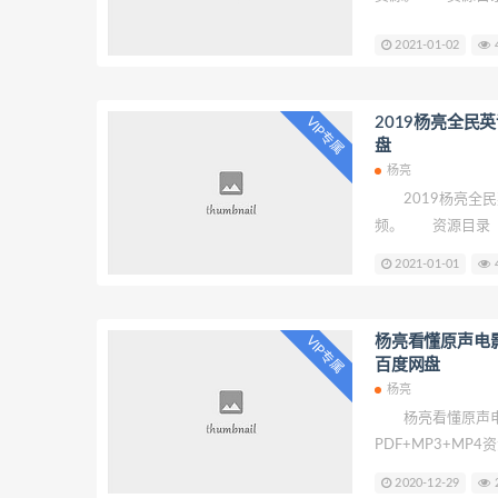
大误区 01.学
2021-01-02
4
02.跟三大电信巨
名字，单词的由来
单词，你居然不认
2019杨亮全民
VIP专属
式 06.声音和
盘
居然都来自汉语 
杨亮
是相似的 09.
2019杨亮全民
秘密 10.那些
频。 资源目录 
02如何发好英语语
2021-01-01
4
式.mp4 04如
免口语尬聊.mp4
07如何看电影学英
杨亮看懂原声电影
VIP专属
比.mp4 09英
百度网盘
点符号用法.mp4
杨亮
12如何去阅读一本
杨亮看懂原声电
力.mp4 14如
PDF+MP3+M
影的秘密.pdf 
2020-12-29
2