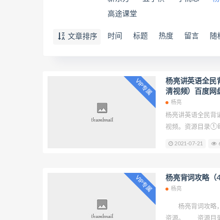
高途课堂
时间
标题
热度
留言
随
文章排序
杨亮讲英语全民背
VIP专属
清视频）百度网
杨亮
杨亮讲英语全民背诵
视频。资源目录①每日学习
Greatness （
2021-07-21
6
学习\Day 01 Find
\01文本精讲.mp3①每
Greatness （
杨亮背词攻略（4
VIP专属
学习\Day 01 Find
杨亮
\03带读训练.mp3
杨亮背词攻略，4
资源。 资源目录