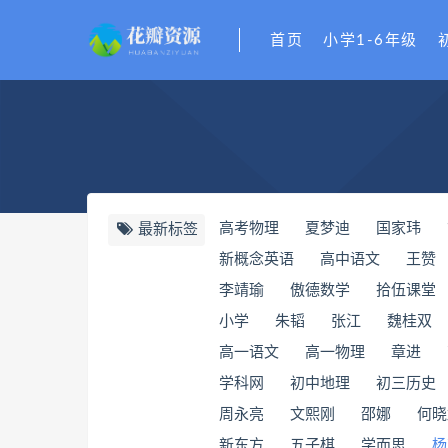
首页
小学1-6年级
高考物理
夏梦迪
国家玮
最新标签
新概念英语
高中语文
王赞
​李靖瑜
​傲德数学
​拾伍课堂
小学
朱韬
张江
魏桂双
高一语文
高一物理
章进
​学科网
初中地理
初三历史
周永亮
文熙刚
邵娜
何晓
新东方
五子棋
学而思
杨