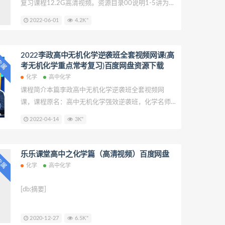
复习课程12.2G高清视频。资源目录00说明1-5讲为
21年课程录播.txt01.第一阶段第1讲：高中化学最基本
2022-06-01
4.2K"
的常识~1.mp402-1.第0阶段第二讲：最基本的实验常
识~1.mp402-2.第0阶段第二讲：最基本的实验常识
~2.mp403.第一阶段第3讲.六阴六阳十四气.mp404.第
2022李政高中无机化学逆袭班全套视频网课(高
P专属
一阶段第4讲.高考不考的那些计算和图像_.mp4
考无机化学重点常考复习)百度网盘资源下载
化学
高中化学
课程简介本篇李政高中无机化学逆袭班全套视频网
课，课程原名：高中无机化学强效逆袭班，化学名师
李政 讲课，共40课时，逆袭班，针对高中化学基础不
2022-04-14
3K"
好的同学，政哥为高中学子们设计了这套无机化学专
题复习课程，彻底搞定高考化学无机部分所需的知识
点，复习知识点贴近高考考纲，书本重点内容一个不
乐乐课堂高中之化学篇（高清视频）百度网盘
P专属
漏，注意【偏难和怪题，这套课程一个不讲】。欢迎
化学
高中化学
网盘下载资源!课程适合人群：高中化学成绩常年60分
以下，不知道从何入手的同学们。使用人群及教材版
[db:摘要]
本：所有版本教材均使用。
2020-12-27
6.5K"