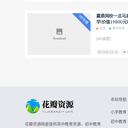
时间TP图.mp4 9
中的基本原理.mp4 
浓度大小关系.mp4 
赢鼎网校一点马
VIP专属
守恒式.mp4 124.
学(价值19800
化学
高中化学
[db:摘要]
2020-12-26
2
本站导航
小学教育
初中教育
花瓣资源网是提供高中教育资源、初中教育