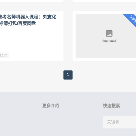
3.08M├──13.秒杀技巧：陌生电池
185.51M├──14.秒杀技巧：粒子
164.87M├──15.秒杀技巧：三大
高考名师机器人课程：刘志化
VI
17M
元标清打包)百度网盘
.1K"
1
更多介绍
快速搜索