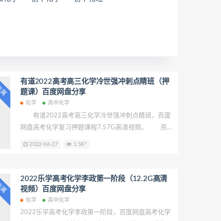
有道2022高考高三化学冷世强冲刺点睛班（押
P专属
题课）百度网盘分享
化学
高中化学
有道2022高考高三化学冷世强冲刺点睛班，百度
网盘高考化学复习押题课程7.57G高清视频。 资源
目录 01.决战高考之选择题的变与不变.mp4
2022-06-27
1.5K"
02.决胜高考之反应原理题的变与不变.mp4 03.决
胜高考之气体与仪器的变与不变.mp4 04.决战高考
之工业实验的变与不变.mp4 05.决战高考之有机与
2022乐学高考化学李政第一阶段（12.2G高清
P专属
结构的变与不变.mp4 化学-2022年高考押题预测
视频）百度网盘分享
卷.pdf 专属绝密核心资料化学\【化学】6大要点，
化学
高中化学
破解高中化学“实验综合题”.pdf
2022乐学高考化学李政第一阶段，百度网盘高考化学