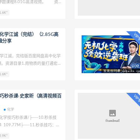
押题课程8.01G高清视频。 资源
高考之选择题的变与不变.mp4
.6K"
应原理题的变与不变.mp4 03.决
的变与不变.mp4 04.决胜高考
变.mp4 05.决胜高考之结构的
班化学江诚（完结）（2.85G高
VI
化学-2022年高考押题预测
盘分享
2考前专练【有机+物构专题资料】
项训练\2022年高考专题-官能团的
化学江诚，完结版百度网盘高中化学
pdf
视频。资源目录1.用物质的量打通宏观
3.上帝之光—胶体与分散系.mp44.物质
.6K"
5.揭秘离子反应.mp46.无处不在的
7.无处不在的氧化还原(二).mp48.金
9.常见非金属与性质.mp410.阶段总
技巧秒杀课-史家昕（高清视频百
VI
p4
学
化学
-化学技巧秒杀课/├──10.秒杀技
 109.77M├──11.秒杀技巧：转
90.28M├──12.秒杀技巧：转化
.9K"