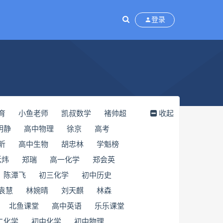
登录
育
小鱼老师
凯叔数学
褚帅超
收起
明静
高中物理
徐京
高考
昕
高中生物
胡忠林
​学魁榜
延炜
郑瑞
高一化学
郑会英
陈潭飞
初三化学
初中历史
袁慧
林婉晴
刘天麒
林森
北鱼课堂
高中英语
乐乐课堂
二化学
初中化学
初中物理