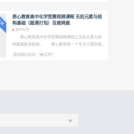
质心教育高中化学竞赛视频课程 无机元素与结
P专属
构基础（超清打包）百度网盘
高中化学
质心教育高中化学竞赛视频课程之无机元素与结
构基础超清视频。 质心教育是一个专注于提供高
中学科竞赛和自主招生的学习资源、政策资讯等内容
2020-12-25
2.7K"
的教育培训机构。提供高品质学科竞赛和高校自主招
生相关网络课程，此外免费向全国学生提供优质的知
识点短视频、学科竞赛题库、和在线测试功能。学竞
赛，到质心。质心，一个永远在线的竞赛教练。
资源目录 L1 氢、碱金属、碱土金属和稀有气
体.mp4 L10 铁系和铂系.mp4 L2 硼族和碳
族.mp4 L3 氮族.mp4 L4 氧族.mp4 L5 卤
素.mp