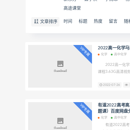
高途课堂
时间
标题
热度
留言
随
文章排序
2022高一化学
VIP专属
化学
高中化学
2022高一化学
课程3.63G高清
合物.mp4 02.
2022-07-26
1
化合物(下).mp4
应与热能.mp4 0
率.mp4 08.化
有道2022高考
VIP专属
题课）百度网盘
化学
高中化学
有道2022高考