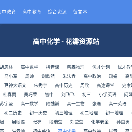
初中教育
高中教育
综合资源
留言本
高中化学 - 花瓣资源站
​胡忠林
​高中数学
拼音课
​柴森物理
优才计划
优才教
马小军
周帅
谢欣然
朱法垚
高中政治
疏娟
高
豆神大语文
朱秀宇
高中历史
周欣
​高途课堂
史家
杜春雨
吴巧荣
初中
刘飞飞
初三
小学英语
问
苏宇坚
高一数学
陆魏巍
高一生物
张逸
高一英语
初二历史
初一历史
初三地理
初二地理
初一地理
旭
周峤矞
张亮
段瑞莹
刘莹莹
化学老金
孙国勇
亮
洪老师
初中英语
高中化学
高中数学
拼音
高