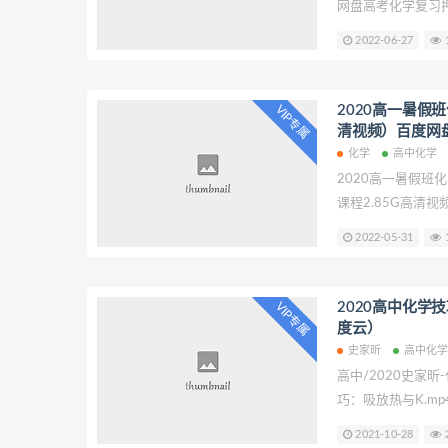
网盘高考化学复习
目录 01.决胜
2022-06-27
1
02.决胜高考之反
胜高考之气体与仪器
之工业实验的变与不
2020高一暑假
VIP专属
变与不变.mp4 
清视频）百度网
卷.pdf 202
化学
高中化学
\2022有机化学专
2020高一暑假班
结构与性质(原卷版).
课程2.85G高清
微观.mp42.mp4
2022-05-31
1
的分类与性质.mp4
氧化还原(一).mp4
属单质的性质.mp4
2020高中化学
VIP专属
结与高一高分秘籍.m
度云）
史家昕
高中化
高中/2020史家昕
巧：吸放热与K.mp4
化率与三段式.mp4 
2021-10-28
2