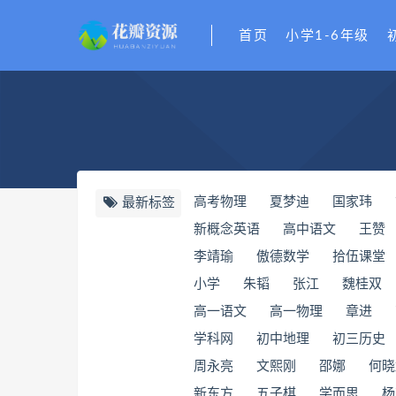
首页
小学1-6年级
高考物理
夏梦迪
国家玮
最新标签
新概念英语
高中语文
王赞
​李靖瑜
​傲德数学
​拾伍课堂
小学
朱韬
张江
魏桂双
高一语文
高一物理
章进
​学科网
初中地理
初三历史
周永亮
文熙刚
邵娜
何晓
新东方
五子棋
学而思
杨