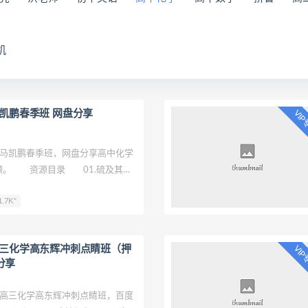
机
马凯鹏春季班 网盘分享
VI
马凯鹏春季班，网盘分享高中化学
视频。 资源目录 01.硫及其化
氮及其化合物(上).mp4 03.氧及其
.7K"
 04.非金属综合.mp4 05.化学反
6.原电池.mp4 07.化学反应速
学反应限度.mp4 09.烷烃.mp4
高三化学高东辉冲刺点睛班（押
VI
分享
高三化学高东辉冲刺点睛班，百度