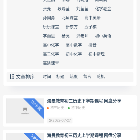
张亮
段瑞莹
刘莹莹
化学老金
孙国勇
北鱼课堂
高中英语
乐乐课堂
新东方
五子棋
学而思
杨亮
洪老师
初中英语
高中化学
高中数学
拼音
高二化学
初中化学
初中物理
高途课堂
文章排序
时间
标题
热度
留言
随机
海曼教育初三历史下学期课程 网盘分享
VIP专属
初三历史
初中历史
2022-07-27
海曼教育初三历史上学期课程 网盘分享
VIP专属