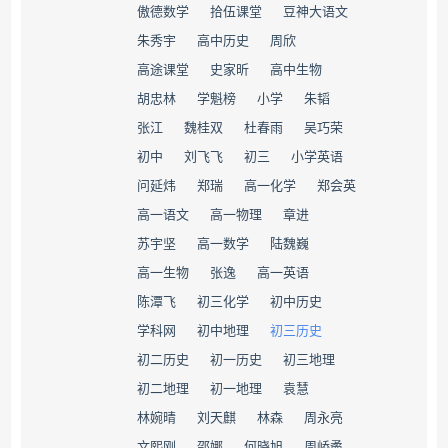
​傲德数学
​拾伍课堂
豆神大语文
朱秀宇
高中历史
周欣
​高途课堂
史家昕
高中生物
胡忠林
​学魁榜
小学
朱韬
张江
魏桂双
杜春雨
吴巧荣
初中
刘飞飞
初三
小学英语
问延炜
郑瑞
高一化学
郑会英
高一语文
高一物理
章进
苏宇坚
高一数学
陆魏巍
高一生物
张逸
高一英语
陈潭飞
初三化学
初中历史
​学科网
初中地理
初三历史
初二历史
初一历史
初三地理
初二地理
初一地理
袁慧
林婉晴
刘天麒
林森
周永亮
文熙刚
邵娜
何晓旭
周峤矞