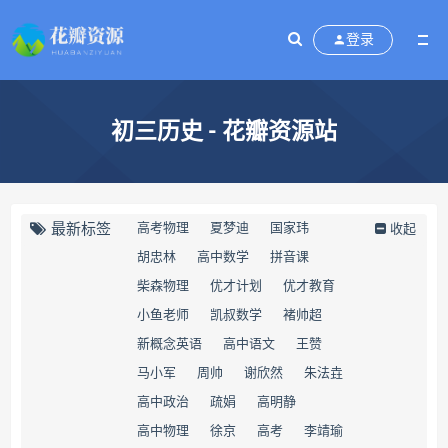
登录
初三历史 - 花瓣资源站
最新标签
高考物理
夏梦迪
国家玮
收起
​胡忠林
​高中数学
拼音课
​柴森物理
优才计划
优才教育
小鱼老师
凯叔数学
褚帅超
新概念英语
高中语文
王赞
马小军
周帅
谢欣然
朱法垚
高中政治
疏娟
高明静
高中物理
徐京
高考
​李靖瑜