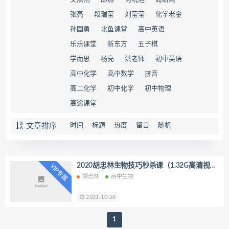
张亮
段瑞莹
刘莹莹
化学老金
孙国勇
北鱼课堂
高中英语
乐乐课堂
新东方
五子棋
学而思
杨亮
洪老师
初中英语
高中化学
高中数学
拼音
高二化学
初中化学
初中物理
高途课堂
文章排序
时间
标题
热度
留言
随机
2020胡忠林生物技巧秒杀课（1.32G高清视频
VIP专属
百度云）
​胡忠林
高中生物
2021-10-28
1