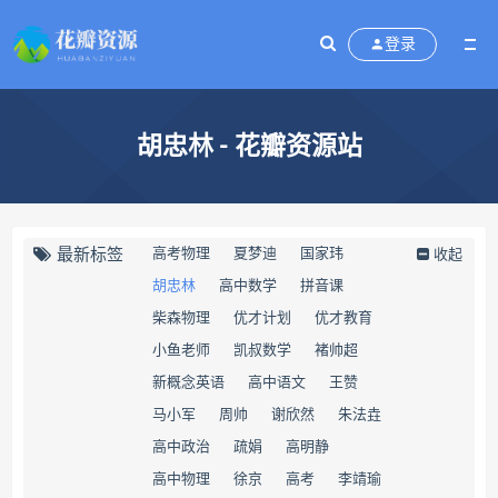
登录
​胡忠林 - 花瓣资源站
最新标签
高考物理
夏梦迪
国家玮
收起
​胡忠林
​高中数学
拼音课
​柴森物理
优才计划
优才教育
小鱼老师
凯叔数学
褚帅超
新概念英语
高中语文
王赞
马小军
周帅
谢欣然
朱法垚
高中政治
疏娟
高明静
高中物理
徐京
高考
​李靖瑜