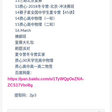
13三期北京复赛
13质心-2018冬令营-北京-冲决赛班
14蔡子星全国中学生夏令营【45讲】
14质心高中物理（一轮）
15质心高中物理（二轮）
16.March
佛脚班
复赛大礼包
刷题派对
夏令营冬令营实录
质心30天学完高中物理
质心高中高一高二物竞
百度网盘：
https://pan.baidu.com/s/1TyWQgOeZNA-
ZCS17Vbri6g
提取码：2jy3