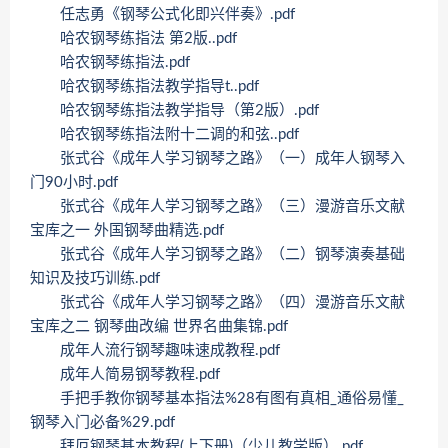
任志勇《钢琴公式化即兴伴奏》.pdf
哈农钢琴练指法 第2版..pdf
哈农钢琴练指法.pdf
哈农钢琴练指法教学指导t..pdf
哈农钢琴练指法教学指导（第2版）.pdf
哈农钢琴练指法附十二调的和弦..pdf
张式谷《成年人学习钢琴之路》（一）成年人钢琴入
门90小时.pdf
张式谷《成年人学习钢琴之路》（三）漫游音乐文献
宝库之一 外国钢琴曲精选.pdf
张式谷《成年人学习钢琴之路》（二）钢琴演奏基础
知识及技巧训练.pdf
张式谷《成年人学习钢琴之路》（四）漫游音乐文献
宝库之二 钢琴曲改编 世界名曲集锦.pdf
成年人流行钢琴趣味速成教程.pdf
成年人简易钢琴教程.pdf
手把手教你钢琴基本指法%28有图有真相_通俗易懂_
钢琴入门必备%29.pdf
拜厄钢琴基本教程(上下册)（少儿教学版）.pdf