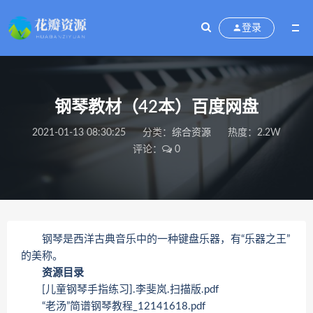
登录
钢琴教材（42本）百度网盘
2021-01-13 08:30:25
分类：
综合资源
热度：2.2W
评论：
0
钢琴是西洋古典音乐中的一种键盘乐器，有“乐器之王”
的美称。
资源目录
[儿童钢琴手指练习].李斐岚.扫描版.pdf
“老汤”简谱钢琴教程_12141618.pdf