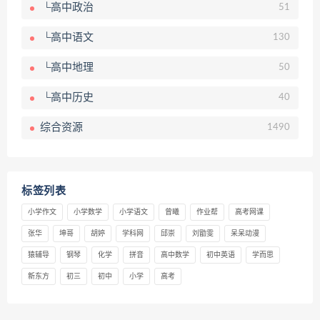
└高中政治
51
└高中语文
130
└高中地理
50
└高中历史
40
综合资源
1490
标签列表
小学作文
小学数学
小学语文
曾曦
作业帮
高考网课
张华
坤哥
胡婷
学科网
邱崇
刘勖雯
呆呆动漫
猿辅导
钢琴
化学
拼音
高中数学
初中英语
学而思
新东方
初三
初中
小学
高考