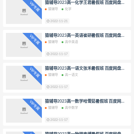
猿辅导2023高一化学王君暑假班 百度网盘分
VIP专属
​傲德数学
​拾伍课堂
豆神大语文
享
猿辅导
化学
朱秀宇
高中历史
周欣
​高途课堂
史家昕
高中生物
2022-11-21
胡忠林
​学魁榜
小学
朱韬
猿辅导2023高一英语崔研暑假班 百度网盘分
VIP专属
张江
魏桂双
杜春雨
吴巧荣
享
猿辅导
高中英语
初中
刘飞飞
初三
小学英语
2022-11-17
问延炜
郑瑞
高一化学
郑会英
高一语文
高一物理
章进
猿辅导2023高一语文张禾暑假班 百度网盘分
VIP专属
苏宇坚
高一数学
陆魏巍
享
猿辅导
高一语文
高一生物
张逸
高一英语
2022-11-17
陈潭飞
初三化学
初中历史
​学科网
初中地理
初三历史
猿辅导2023高一数学哈雪茹暑假班 百度网盘
VIP专属
分享
初二历史
初一历史
初三地理
猿辅导
高中数学
初二地理
初一地理
袁慧
2022-11-17
林婉晴
刘天麒
林森
周永亮
文熙刚
邵娜
何晓旭
周峤矞