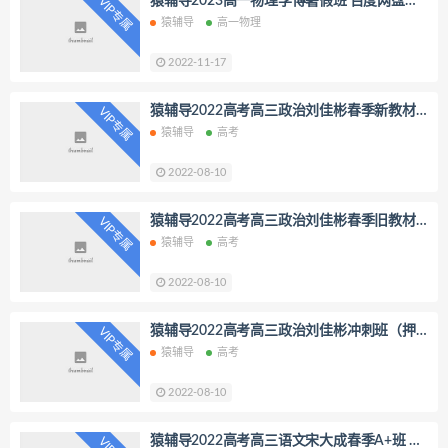
猿辅导2023高一物理李博暑假班 百度网盘分
VIP专属
享
猿辅导
高一物理
张亮
段瑞莹
刘莹莹
化学老金
孙国勇
北鱼课堂
高中英语
2022-11-17
乐乐课堂
新东方
五子棋
猿辅导2022高考高三政治刘佳彬春季新教材
VIP专属
学而思
杨亮
洪老师
初中英语
班 网盘分享
猿辅导
高考
高中化学
高中数学
拼音
2022-08-10
高二化学
初中化学
初中物理
高途课堂
猿辅导2022高考高三政治刘佳彬春季旧教材
VIP专属
班 网盘分享
猿辅导
高考
2022-08-10
猿辅导2022高考高三政治刘佳彬冲刺班（押
VIP专属
题课）网盘分享
猿辅导
高考
2022-08-10
猿辅导2022高考高三语文宋大成春季A+班 百