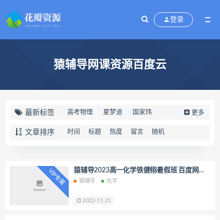
登录
猿辅导网课资源百度云
最新标签
高考物理
夏梦迪
国家玮
更多
​胡忠林
​高中数学
拼音课
文章排序
时间
标题
热度
留言
随机
​柴森物理
优才计划
优才教育
小鱼老师
凯叔数学
褚帅超
新概念英语
高中语文
王赞
猿辅导2023高一化学铁健栩暑假班 百度网盘
VIP专属
分享
猿辅导
化学
马小军
周帅
谢欣然
朱法垚
高中政治
疏娟
高明静
2022-11-21
高中物理
徐京
高考
​李靖瑜