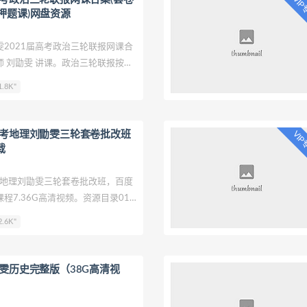
VI
押题课)网盘资源
2021届高考政治三轮联报网课合
 刘勖雯 讲课。政治三轮联报按照
2021届高考政治八套卷批改班、
.8K"
创新模拟题班、2021届高考政治押
21届高考时政讲解课。欢迎同学们
祝高考文综取得理想成绩!刘勖雯
高考地理刘勖雯三轮套卷批改班
VI
三轮联报-讲课截图：
载
考地理刘勖雯三轮套卷批改班，百度
程7.36G高清视频。资源目录01
地理三轮套卷导学课.mp402 批改四
.6K"
一套卷.pdf02 批改四套卷-第一套
上).mp402 批改四套卷-第一套\地
.mp402 批改四套卷-第一套\地理
勖雯历史完整版（38G高清视
p403 批改四套卷-第二套(待更)