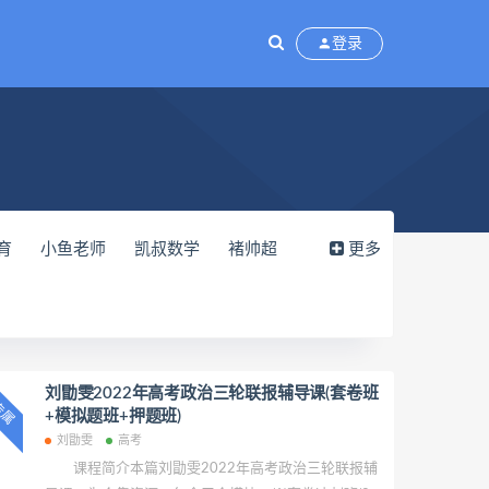
登录
育
小鱼老师
凯叔数学
褚帅超
更多
明静
高中物理
徐京
高考
昕
高中生物
胡忠林
​学魁榜
延炜
郑瑞
高一化学
郑会英
陈潭飞
初三化学
初中历史
刘勖雯2022年高考政治三轮联报辅导课(套卷班
P专属
+模拟题班+押题班)
袁慧
林婉晴
刘天麒
林森
刘勖雯
高考
北鱼课堂
高中英语
乐乐课堂
课程简介本篇刘勖雯2022年高考政治三轮联报辅
二化学
初中化学
初中物理