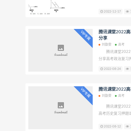
由文综名师 刘勖雯
高途课堂
2022-12-17
1
版、材料解构法、政
效帮助同学政治提
色： 政治大题模
腾讯课堂2022
VIP专属
到?题型没掌握?
分享
质量足量，精挑细
刘勖雯
高考
得高分之乐! 刘
腾讯课堂2022
分享高考政治复习押题
百度网盘：
2022-08-24
1
腾讯课堂2022
VIP专属
刘勖雯
高考
腾讯课堂2022
高考历史复习押题
录 01.2022高考
2022-08-12
1
高考历史押题课(二)