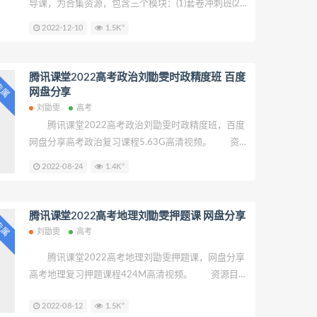
导课，为合集资源，包含三个模块：(1)套卷冲刺班(2)
创新模拟题班(3)押题班。课程目标：通过收集重编的
2022-12-10
1.5K"
政治套卷班-查漏补缺、通过精选优质的创新模拟题-提
升综合得分能力、通过押题课-回顾重要考点知识，稳
住心态，把握高考脉络。 温馨提示： 本篇资源包
腾讯课堂2022高考政治刘勖雯时政精度班 百度
P专属
含 2022高考时政精读班。 刘勖雯老师-讲课截
网盘分享
图：
刘勖雯
高考
腾讯课堂2022高考政治刘勖雯时政精度班，百度
网盘分享高考政治复习课程5.63G高清视频。 资源
目录 1.2022高考时政精度班(一).mp4 2.2022
2022-08-24
1.4K"
高考时政精读班(二).mp4 2021重要时政.pdf
2022 高考时政精读班(九).mp4 2022时政.pdf
2022高考时政精读班(十).mp4 3.2022高考时政精
腾讯课堂2022高考地理刘勖雯押题课 网盘分享
P专属
读班(三).mp4
刘勖雯
高考
腾讯课堂2022高考地理刘勖雯押题课，网盘分享
高考地理复习押题课程424M高清视频。 资源目
录 01.2022高考地理押题课(一).mp4 02.2022
2022-08-12
1.5K"
高考地理押题课(二).mp4 03.2022高考地理押题课