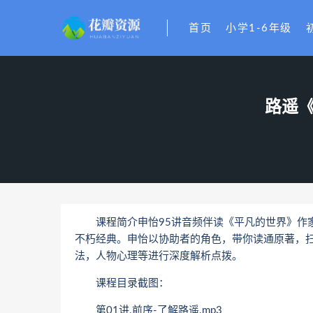
首页
小学1-6年级
路遥《
课程简介申怡95讲音频伴读《平凡的世界》作家
不朽经典。申怡以协助者的角色，带你读通原著，
法，人物心理等进行深度解析点拨。
课程目录截图：
第01讲.前序-了解路遥.mp3