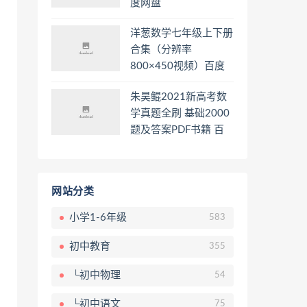
度网盘
洋葱数学七年级上下册
合集（分辨率
800×450视频）百度
网盘
朱昊鲲2021新高考数
学真题全刷 基础2000
题及答案PDF书籍 百
度网盘
网站分类
小学1-6年级
583
初中教育
355
└初中物理
54
└初中语文
75