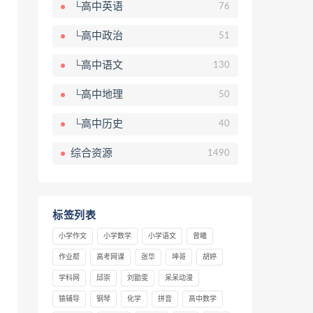
└高中英语
76
└高中政治
51
└高中语文
130
└高中地理
50
└高中历史
40
综合资源
1490
标签列表
小学作文
小学数学
小学语文
曾曦
作业帮
高考网课
张华
坤哥
胡婷
学科网
邱崇
刘勖雯
呆呆动漫
猿辅导
钢琴
化学
拼音
高中数学