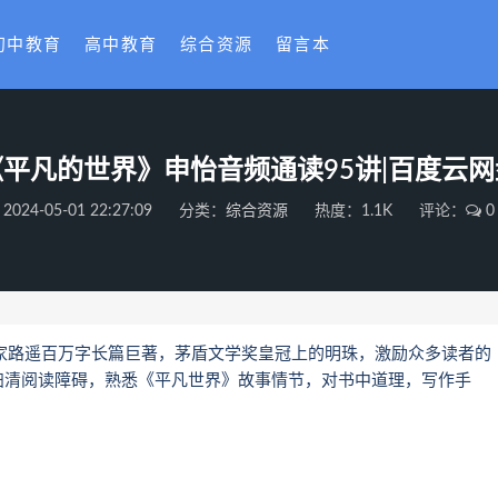
初中教育
高中教育
综合资源
留言本
平凡的世界》申怡音频通读95讲|百度云
2024-05-01 22:27:09
分类：
综合资源
热度：1.1K
评论：
0
路遥百万字长篇巨著，茅盾文学奖皇冠上的明珠，激励众多读者的
扫清阅读障碍，熟悉《平凡世界》故事情节，对书中道理，写作手