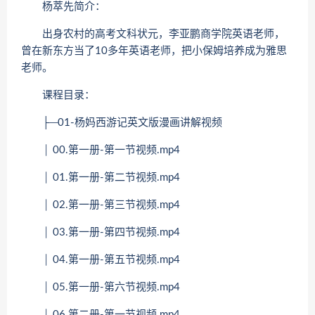
杨萃先简介：
出身农村的高考文科状元，李亚鹏商学院英语老师，
曾在新东方当了10多年英语老师，把小保姆培养成为雅思
老师。
课程目录：
├─01-杨妈西游记英文版漫画讲解视频
│ 00.第一册-第一节视频.mp4
│ 01.第一册-第二节视频.mp4
│ 02.第一册-第三节视频.mp4
│ 03.第一册-第四节视频.mp4
│ 04.第一册-第五节视频.mp4
│ 05.第一册-第六节视频.mp4
│ 06.第二册-第一节视频.mp4