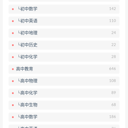
└初中数学
142
└初中英语
110
└初中地理
24
└初中历史
22
└初中化学
28
高中教育
646
└高中物理
108
└高中化学
89
└高中生物
68
└高中数学
186