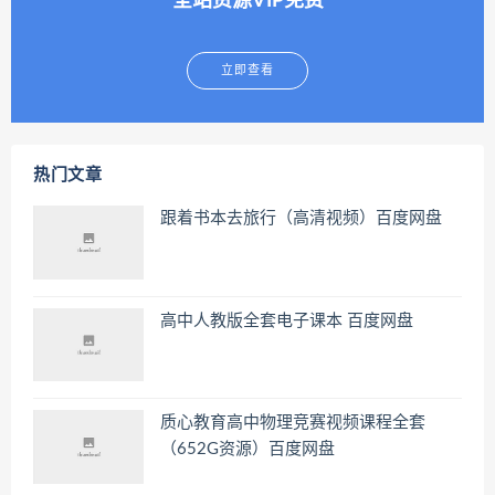
全站资源VIP免费
立即查看
热门文章
跟着书本去旅行（高清视频）百度网盘
高中人教版全套电子课本 百度网盘
质心教育高中物理竞赛视频课程全套
（652G资源）百度网盘