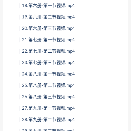
│ 18.第六册-第一节视频.mp4
│ 19.第六册-第二节视频.mp4
│ 20.第六册-第三节视频.mp4
│ 21.第七册-第一节视频.mp4
│ 22.第七册-第二节视频.mp4
│ 23.第七册-第三节视频.mp4
│ 24.第八册-第一节视频.mp4
│ 25.第八册-第二节视频.mp4
│ 26.第八册-第三节视频.mp4
│ 27.第九册-第一节视频.mp4
│ 28.第九册-第二节视频.mp4