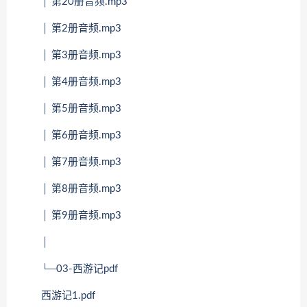
│ 第20册音频.mp3
│ 第2册音频.mp3
│ 第3册音频.mp3
│ 第4册音频.mp3
│ 第5册音频.mp3
│ 第6册音频.mp3
│ 第7册音频.mp3
│ 第8册音频.mp3
│ 第9册音频.mp3
│
└─03-西游记pdf
西游记1.pdf