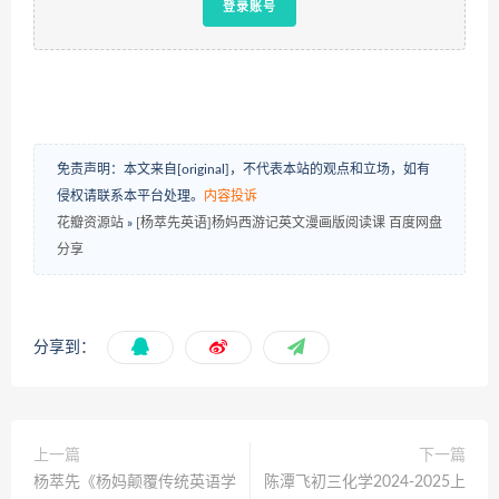
登录账号
免责声明：本文来自[original]，不代表本站的观点和立场，如有
侵权请联系本平台处理。
内容投诉
花瓣资源站
»
[杨萃先英语]杨妈西游记英文漫画版阅读课 百度网盘
分享
分享到：
上一篇
下一篇
杨萃先《杨妈颠覆传统英语学
陈潭飞初三化学2024-2025上