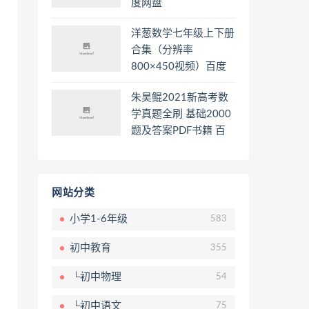
度网盘
洋葱数学七年级上下册
合集（分辨率
800×450视频）百度
网盘
朱昊鲲2021新高考数
学真题全刷 基础2000
题及答案PDF书籍 百
度网盘
网站分类
小学1-6年级
583
初中教育
355
└初中物理
54
└初中语文
75