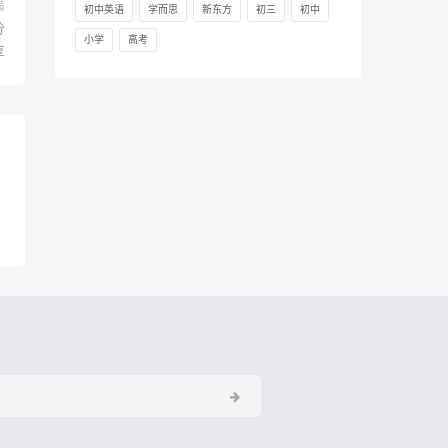
篇
初中英语
学而思
新东方
初三
初中
分
小学
高考
享