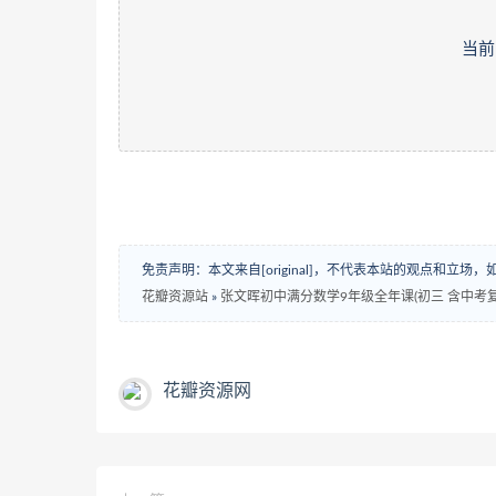
当前
免责声明：本文来自[original]，不代表本站的观点和立
花瓣资源站
»
张文晖初中满分数学9年级全年课(初三 含中考复
花瓣资源网