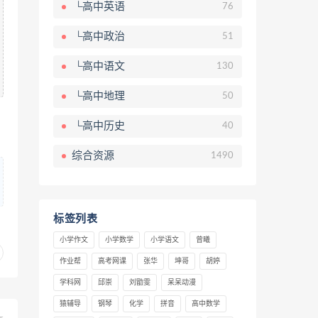
└高中英语
76
└高中政治
51
└高中语文
130
└高中地理
50
└高中历史
40
综合资源
1490
标签列表
小学作文
小学数学
小学语文
曾曦
作业帮
高考网课
张华
坤哥
胡婷
学科网
邱崇
刘勖雯
呆呆动漫
猿辅导
钢琴
化学
拼音
高中数学