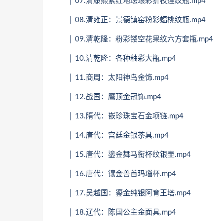
│ 07.清康熙紫红地珐琅彩折枝莲纹瓶.mp4
│ 08.清雍正：景德镇窑粉彩蝠桃纹瓶.mp4
│ 09.清乾隆：粉彩镂空花果纹六方套瓶.mp4
│ 10.清乾隆：各种釉彩大瓶.mp4
│ 11.商周：太阳神鸟金饰.mp4
│ 12.战国：鹰顶金冠饰.mp4
│ 13.隋代：嵌珍珠宝石金项链.mp4
│ 14.唐代：宫廷金银茶具.mp4
│ 15.唐代：鎏金舞马衔杯纹银壶.mp4
│ 16.唐代：镶金兽首玛瑙杯.mp4
│ 17.吴越国：鎏金纯银阿育王塔.mp4
│ 18.辽代：陈国公主金面具.mp4