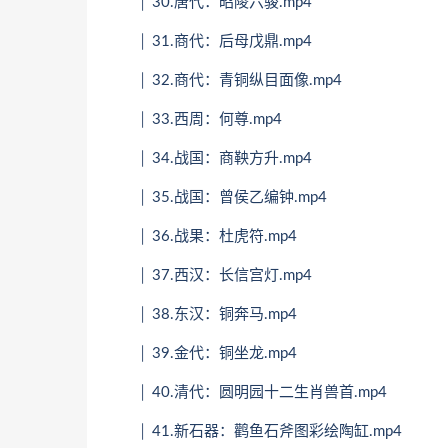
│ 30.唐代：昭陵六骏.mp4
│ 31.商代：后母戊鼎.mp4
│ 32.商代：青铜纵目面像.mp4
│ 33.西周：何尊.mp4
│ 34.战国：商鞅方升.mp4
│ 35.战国：曾侯乙编钟.mp4
│ 36.战果：杜虎符.mp4
│ 37.西汉：长信宫灯.mp4
│ 38.东汉：铜奔马.mp4
│ 39.金代：铜坐龙.mp4
│ 40.清代：圆明园十二生肖兽首.mp4
│ 41.新石器：鹳鱼石斧图彩绘陶缸.mp4