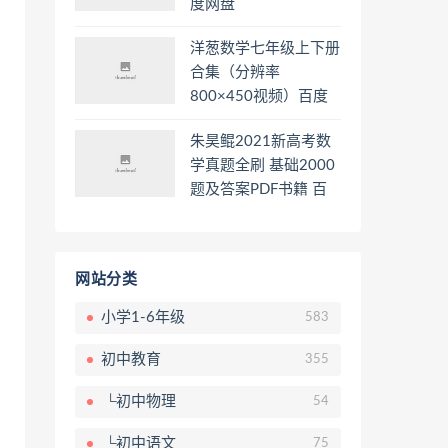
度网盘
洋葱数学七年级上下册
合集（分辨率
800×450视频）百度
网盘
朱昊鲲2021新高考数
学真题全刷 基础2000
题及答案PDF书籍 百
度网盘
网站分类
小学1-6年级
583
初中教育
355
└初中物理
54
└初中语文
75