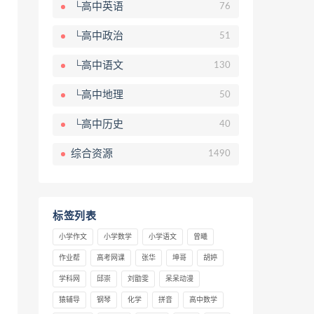
└高中英语
76
└高中政治
51
└高中语文
130
└高中地理
50
└高中历史
40
综合资源
1490
标签列表
小学作文
小学数学
小学语文
曾曦
作业帮
高考网课
张华
坤哥
胡婷
学科网
邱崇
刘勖雯
呆呆动漫
猿辅导
钢琴
化学
拼音
高中数学