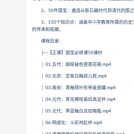
2、50件国宝：遴选从新石器时代到清代的国之
3、150个知识点：涵盖中小学教育所需的历史
的传承和拓展。
课程目录：
├─【正课】国宝必修课50课时
│ 01.五代：越窑秘色瓷莲花碗.mp4
│ 02.北宋：定窑白釉孩儿枕.mp4
│ 03.南宋：青釉荷叶形带盖瓷罐.mp4
│ 04.元代：青花缠枝菊纹高足杯.mp4
│ 05.元代：霁蓝釉白龙纹梅瓶.mp4
│ 06.明成化：斗彩鸡缸杯.mp4