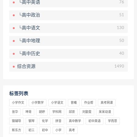
└高中英语
76
└高中政治
51
└高中语文
130
└高中地理
50
└高中历史
40
综合资源
1490
标签列表
小学作文
小学数学
小学语文
曾曦
作业帮
高考网课
张华
坤哥
胡婷
学科网
邱崇
刘勖雯
呆呆动漫
猿辅导
钢琴
化学
拼音
高中数学
初中英语
学而思
新东方
初三
初中
小学
高考