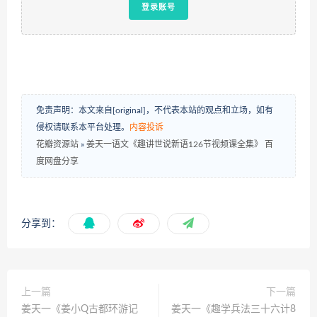
登录账号
免责声明：本文来自[original]，不代表本站的观点和立场，如有
侵权请联系本平台处理。
内容投诉
花瓣资源站
»
姜天一语文《趣讲世说新语126节视频课全集》 百
度网盘分享
分享到：
上一篇
下一篇
姜天一《姜小Q古都环游记
姜天一《趣学兵法三十六计8