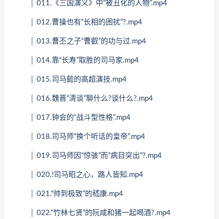
│ 011.《三国演义》中“被丑化的人物”.mp4
│ 012.曹操也有“长相的困扰”?.mp4
│ 013.曹丕之子“曹叡”的功与过.mp4
│ 014.靠“长寿”取胜的司马家.mp4
│ 015.司马懿的高超演技.mp4
│ 016.魏晋“清谈”聊什么?谈什么?.mp4
│ 017.钟会的“战斗型性格”.mp4
│ 018.司马师“换个听话的皇帝”.mp4
│ 019.司马师因“惊骇”而“病目突出”?.mp4
│ 020.!司马昭之心，路人皆知.mp4
│ 021.“帅到极致”的嵇康.mp4
│ 022.“竹林七贤”的阮咸和猪一起喝酒?.mp4