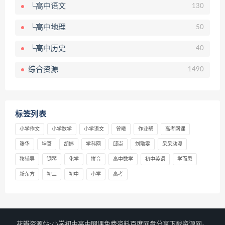
└高中语文
130
└高中地理
50
└高中历史
40
综合资源
1490
标签列表
小学作文
小学数学
小学语文
曾曦
作业帮
高考网课
张华
坤哥
胡婷
学科网
邱崇
刘勖雯
呆呆动漫
猿辅导
钢琴
化学
拼音
高中数学
初中英语
学而思
新东方
初三
初中
小学
高考
花瓣资源站-小学初中高中网课免费资料百度网盘分享下载资源网。