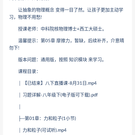
让抽象的物理概念 变得一目了然。让孩子更加主动学
习，物理不用愁!
授课老师：中科院核物理博士+西工大硕士。
温馨提示：第05章 摩擦力，暂缺，后续补齐，介意晴
勿下!
版本问题：通用版，按照 知识模块 来学习。
课程目录：
│ 【已结束】八下直播课-8月31日.mp4
│ 习题详解-八年级下(电子版可下载).pdf
│
├─第01章：力和粒子(1小节)
│ 力和粒子(可试听).mp4