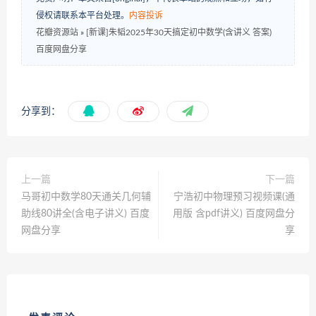
侵权请联系本平台处理。
内容投诉
花瓣资源站
»
[新课]朱韬2025年30天搞定初中数学(含讲义 答案)
百度网盘分享
分享到：
上一篇
下一篇
马哥初中数学80天通关几何辅
宁浩初中物理预习视频课(通
助线80讲全(含电子讲义) 百度
用版 含pdf讲义) 百度网盘分
网盘分享
享