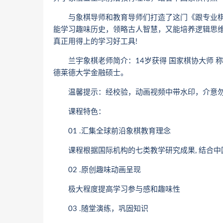
与象棋导师和教育导师们打造了这门《跟专业棋
能学习趣味历史，领略古人智慧，又能培养逻辑思维
真正用得上的学习好工具!
兰宇象棋老师简介：14岁获得 国家棋协大师 称
德莱德大学金融硕士。
温馨提示：经校验，动画视频中带水印，介意勿
课程特色：
01 .汇集全球前沿象棋教育理念
课程根据国际机构的七类教学研究成果, 结合中
02 .原创趣味动画呈现
极大程度提高学习参与感和趣味性
03 .随堂演练，巩固知识