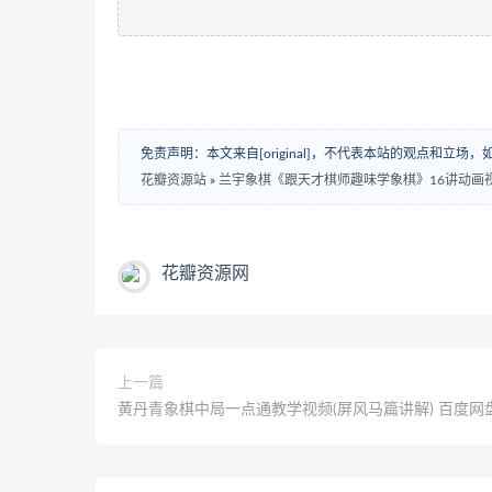
免责声明：本文来自[original]，不代表本站的观点和立
花瓣资源站
»
兰宇象棋《跟天才棋师趣味学象棋》16讲动画
花瓣资源网
上一篇
黄丹青象棋中局一点通教学视频(屏风马篇讲解) 百度网