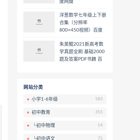
度网盘
洋葱数学七年级上下册
合集（分辨率
800×450视频）百度
网盘
朱昊鲲2021新高考数
学真题全刷 基础2000
题及答案PDF书籍 百
度网盘
网站分类
小学1-6年级
583
初中教育
355
└初中物理
54
└初中语文
75