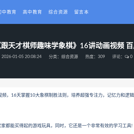
初中教育
高中教育
综合资源
留言本
跟天才棋师趣味学象棋》16讲动画视频 
2026-01-05 20:08:24
分类：
综合资源
热度：309
评论：
0
频，16天掌握10大象棋制胜法则，培养超强专注力，记忆力和逻辑
都能买得起的游戏玩具，同时，它还是一个非常有效的学习工具!