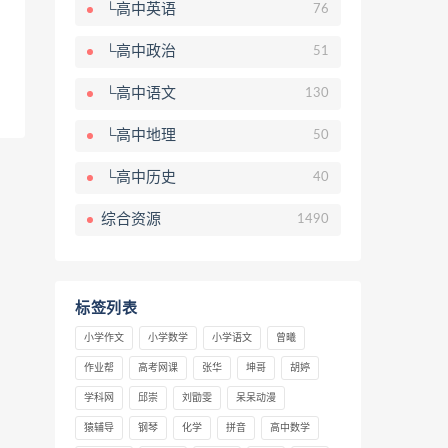
└高中英语
76
└高中政治
51
└高中语文
130
└高中地理
50
└高中历史
40
综合资源
1490
标签列表
小学作文
小学数学
小学语文
曾曦
作业帮
高考网课
张华
坤哥
胡婷
学科网
邱崇
刘勖雯
呆呆动漫
猿辅导
钢琴
化学
拼音
高中数学