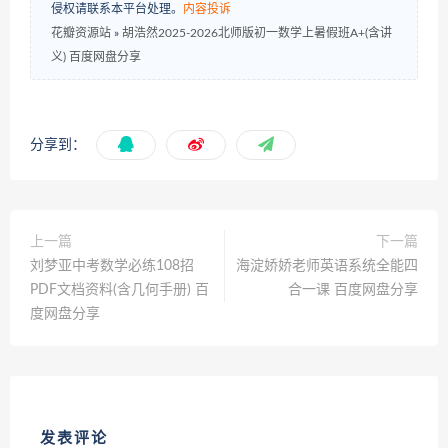
侵权请联系本平台处理。
内容投诉
花瓣资源站
»
胡浩然2025-2026北师版初一数学上暑假班A+(含讲
义) 百度网盘分享
分享到：
上一篇
下一篇
刘梦亚中考数学必练108招
海淀娇娇老师英语系统全能四
PDF文档资料(含几何手册) 百
合一课 百度网盘分享
度网盘分享
发表评论