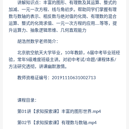
讲解知识点：丰富的图形、有理数及其运算、整式的
加减、一元一次方程、线与角初步。帮助同学们掌握有理
数与数轴的表示、相反数与绝对值的化简、有理数的混合
运算、整式的化简求值、一元一次方程的应用....等等，提
升运算力、抽象逻辑思维、几何直观能力
胡浩然数学老师简介：
北京航空航天大学毕业，10年教龄，6届中考毕业班经
验，常年S级难度班级主讲。对初中考试/命题/课程体系/
方法研究透彻，讲课幽默激情。
教师资格证编号：20191110631002713
课程目录：
第01讲【求知探索课】丰富的图形世界.mp4
第02节【求知探索课】有理数与数轴.mp4