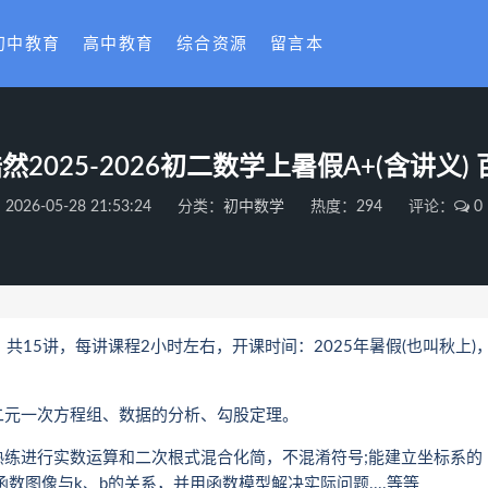
初中教育
高中教育
综合资源
留言本
然2025-2026初二数学上暑假A+(含讲义
2026-05-28 21:53:24
分类：
初中数学
热度：294
评论：
0
，共15讲，每讲课程2小时左右，开课时间：2025年暑假(也叫秋上)
元一次方程组、数据的分析、勾股定理。
进行实数运算和二次根式混合化简，不混淆符号;能建立坐标系的
数图像与k、b的关系，并用函数模型解决实际问题....等等