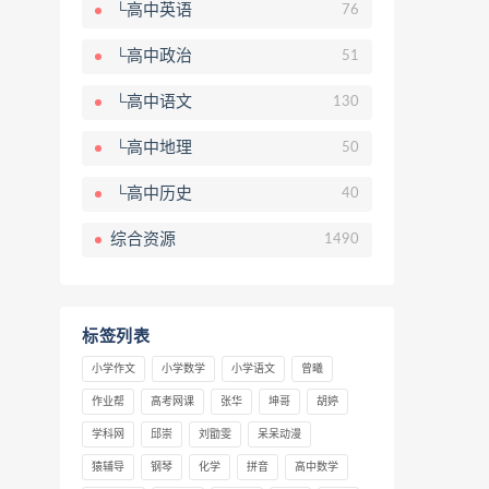
└高中英语
76
└高中政治
51
└高中语文
130
└高中地理
50
└高中历史
40
综合资源
1490
标签列表
小学作文
小学数学
小学语文
曾曦
作业帮
高考网课
张华
坤哥
胡婷
学科网
邱崇
刘勖雯
呆呆动漫
猿辅导
钢琴
化学
拼音
高中数学