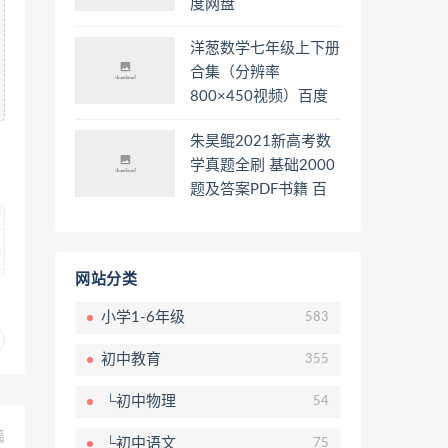
度网盘
洋葱数学七年级上下册
合集（分辨率
800×450视频）百度
网盘
朱昊鲲2021新高考数
学真题全刷 基础2000
题及答案PDF书籍 百
度网盘
网站分类
小学1-6年级
583
初中教育
355
└初中物理
54
篇
└初中语文
75