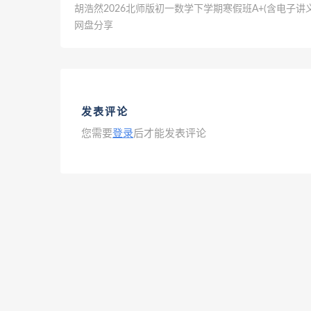
胡浩然2026北师版初一数学下学期寒假班A+(含电子讲义
网盘分享
发表评论
您需要
登录
后才能发表评论