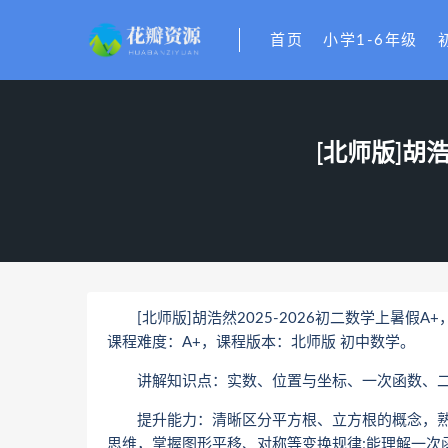
首页
小学1-6年级
[北师版]胡浩
[北师版]胡浩然2025-2026初二数学上暑假A+
课程难度：A+，课程版本：北师版 初中数学。
讲解知识点：实数、位置与坐标、一次函数、二
提升能力：清晰区分平方根、立方根的概念，熟练
思维，掌握图形平移、对称等变换规律;能理解一次函