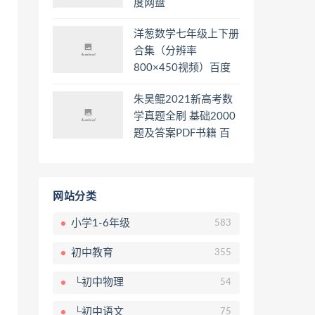
度网盘
洋葱数学七年级上下册
合集（分辨率
800×450视频）百度
网盘
朱昊鲲2021新高考数
学真题全刷 基础2000
题及答案PDF书籍 百
度网盘
网站分类
小学1-6年级
583
初中教育
355
└初中物理
54
└初中语文
75