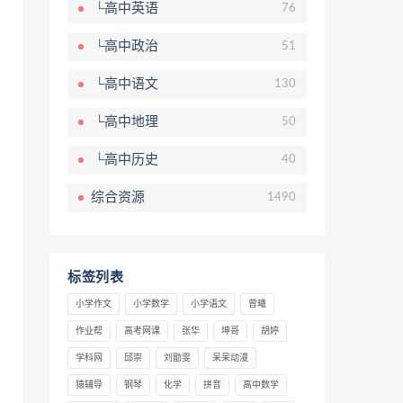
└高中英语
76
└高中政治
51
└高中语文
130
└高中地理
50
└高中历史
40
综合资源
1490
标签列表
小学作文
小学数学
小学语文
曾曦
作业帮
高考网课
张华
坤哥
胡婷
学科网
邱崇
刘勖雯
呆呆动漫
猿辅导
钢琴
化学
拼音
高中数学