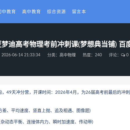
初中教育
高中教育
综合资源
留言本
 夏梦迪高考物理考前冲刺课(梦想典当铺) 
2026-06-14 21:33:34
分类：
高中物理
热度：240
评论：
0
，49天冲分营，开课时间：2026年4月，为26届高考前最后的冲刺
差、平均速度、竖直上抛、追及相遇、图像题)
杂动态平衡、连接体内力、瞬时加速度、传动带)