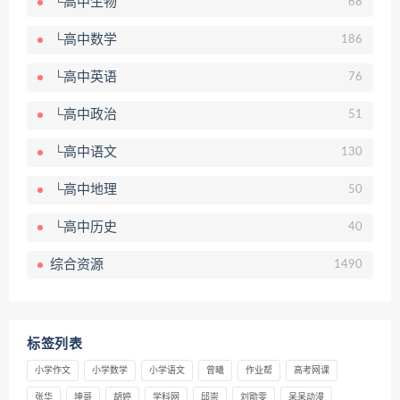
└高中生物
68
└高中数学
186
└高中英语
76
└高中政治
51
└高中语文
130
└高中地理
50
└高中历史
40
综合资源
1490
标签列表
小学作文
小学数学
小学语文
曾曦
作业帮
高考网课
张华
坤哥
胡婷
学科网
邱崇
刘勖雯
呆呆动漫