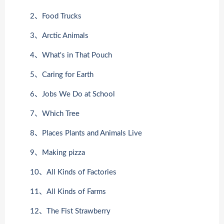
2、Food Trucks
3、Arctic Animals
4、What's in That Pouch
5、Caring for Earth
6、Jobs We Do at School
7、Which Tree
8、Places Plants and Animals Live
9、Making pizza
10、All Kinds of Factories
11、All Kinds of Farms
12、The Fist Strawberry