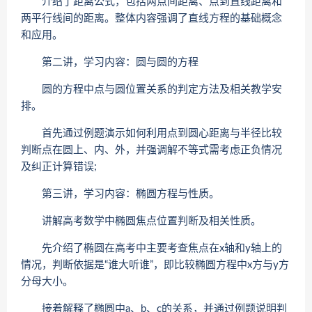
介绍了距离公式，包括两点间距离、点到直线距离和
两平行线间的距离。整体内容强调了直线方程的基础概念
和应用。
第二讲，学习内容：圆与圆的方程
圆的方程中点与圆位置关系的判定方法及相关教学安
排。
首先通过例题演示如何利用点到圆心距离与半径比较
判断点在圆上、内、外，并强调解不等式需考虑正负情况
及纠正计算错误;
第三讲，学习内容：椭圆方程与性质。
讲解高考数学中椭圆焦点位置判断及相关性质。
先介绍了椭圆在高考中主要考查焦点在x轴和y轴上的
情况，判断依据是“谁大听谁”，即比较椭圆方程中x方与y方
分母大小。
接着解释了椭圆中a、b、c的关系，并通过例题说明判